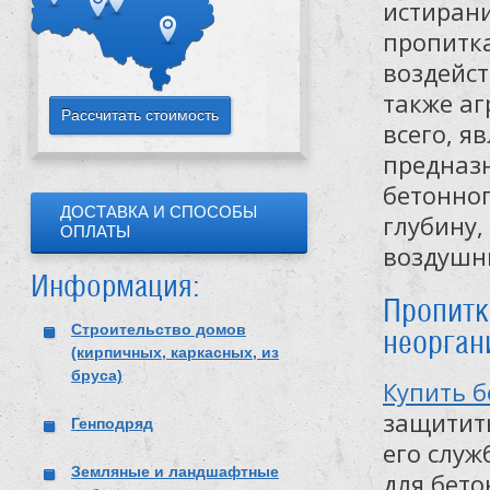
истиран
пропитк
воздейст
также аг
всего, я
предназ
бетонно
ДОСТАВКА И СПОСОБЫ
глубину,
ОПЛАТЫ
воздушны
Информация:
Пропитк
Строительство домов
неорган
(кирпичных, каркасных, из
бруса)
Купить б
защитит
Генподряд
его служ
Земляные и ландшафтные
для бето