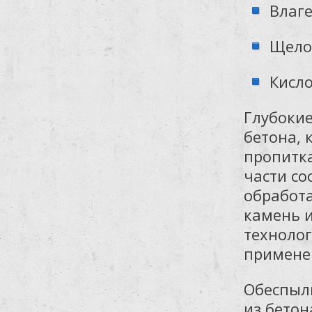
Влаге
Щело
Кисл
Глубоки
бетона, 
пропитка
части со
обработа
камень 
технолог
примене
Обеспыл
из бетон