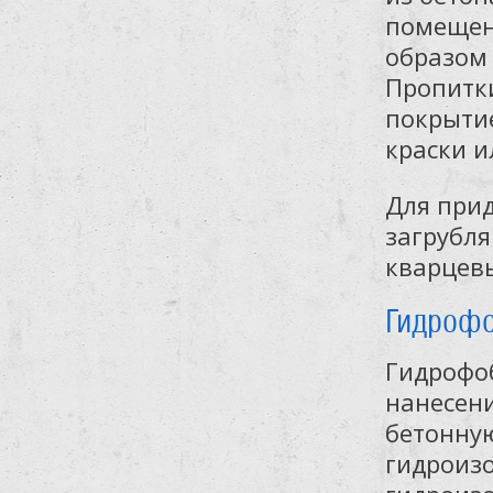
помещен
образом 
Пропитки
покрыти
краски и
Для прид
загрубл
кварцев
Гидрофо
Гидрофо
нанесен
бетонную
гидроизо