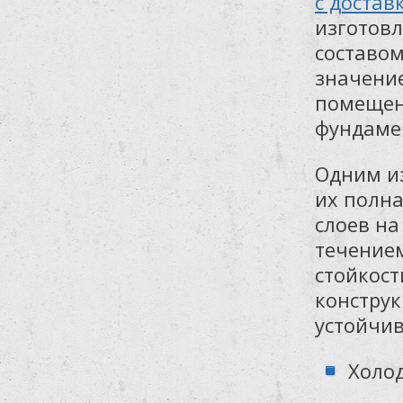
с достав
изготов
составом
значение
помещени
фундамен
Одним и
их полна
слоев на
течением
стойкост
конструк
устойчив
Холод