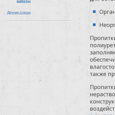
работы
Орга
Другие статьи
Неор
Пропитки
полиурет
заполня
обеспеч
влагосто
также пр
Пропитки
нераств
конструк
воздейс