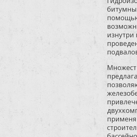
гидроиз
битумны
помощью
возможн
изнутри
проведе
подвалов
Множест
предлаг
позволя
железобе
привлеч
двухком
применя
строител
бассейно