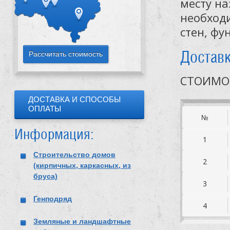
месту н
необходи
стен, фу
Доставк
СТОИМО
ДОСТАВКА И СПОСОБЫ
ОПЛАТЫ
№
Информация:
1
Строительство домов
2
(кирпичных, каркасных, из
бруса)
3
Генподряд
4
Земляные и ландшафтные