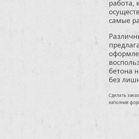
работа, 
осуществ
самые р
Различны
предлага
оформле
воспольз
бетона н
без лишн
Сделать заказ
заполнив фо