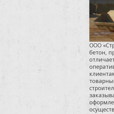
ООО «Ст
бетон, п
отличает
оператив
клиента
товарны
строите
заказыва
оформле
осуществ