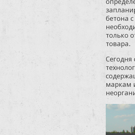
определ
заплани
бетона с
необход
только о
товара.
Сегодня
технолог
содержа
маркам 
неорган