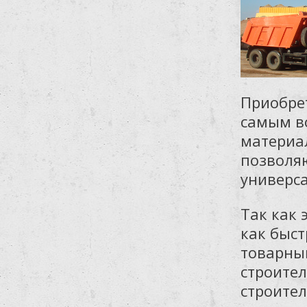
Приобрет
самым в
материа
позволя
универс
Так как 
как быс
товарный
строите
строител