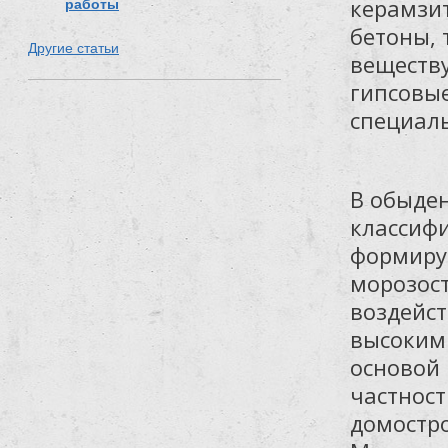
керамзит
работы
бетоны, 
Другие статьи
веществу
гипсовы
специал
В обыде
классифи
формиру
морозост
воздейст
высоким 
основой 
частност
домостро