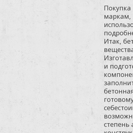
Покупка 
маркам, 
использо
подробне
Итак, бе
веществ
Изготав
и подго
компонен
заполни
бетонная
готовому
себестои
возможно
степень 
конструк