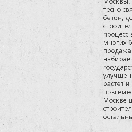
Москвы.
тесно св
бетон, д
строите
процесс 
многих б
продажа 
набирает
государ
улучшени
растет и
повсемес
Москве ц
строител
остальны