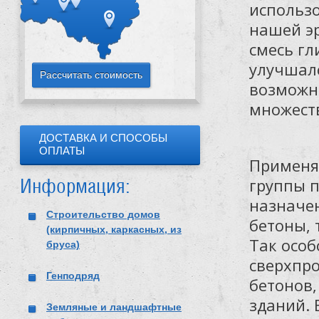
использо
нашей эр
смесь гл
улучшалс
возможн
множеств
ДОСТАВКА И СПОСОБЫ
ОПЛАТЫ
Применяе
группы п
Информация:
назначен
Строительство домов
бетоны, 
(кирпичных, каркасных, из
Так особ
бруса)
сверхпр
Генподряд
бетонов
зданий. 
Земляные и ландшафтные