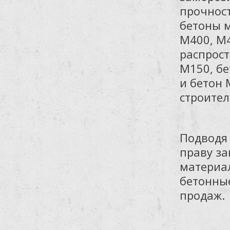
прочност
бетоны м
М400, М
распрост
М150, бе
и бетон 
строител
Подводя 
праву за
материал
бетонны
продаж.