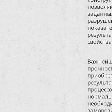
позволяю
заданных
разрушен
показате
результа
свойства
Важнейше
прочност
приобрет
результ
процессо
нормальн
необходи
заморози